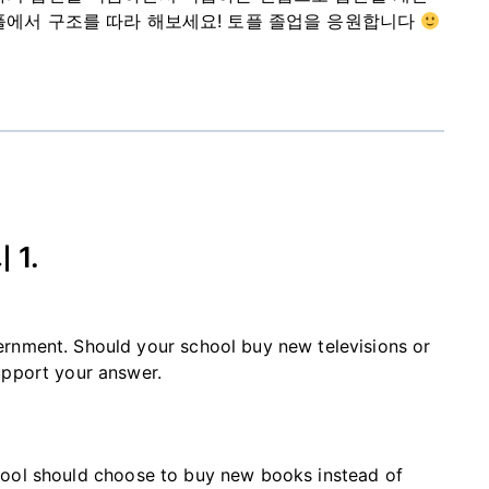
플에서 구조를 따라 해보세요! 토플 졸업을 응원합니다
1.
ernment. Should your school buy new televisions or
upport your answer.
chool should choose to buy new books instead of