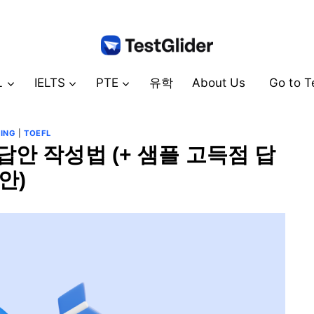
L
IELTS
PTE
유학
About Us
Go to T
ING
|
TOEFL
 답안 작성법 (+ 샘플 고득점 답
안)
By
5월 12, 2023
테
스
트
글
라
이
더