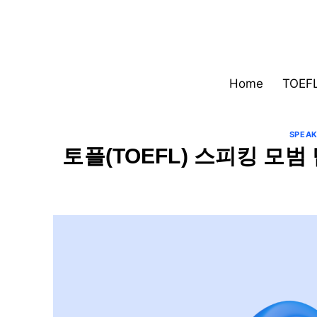
Skip
to
content
Home
TOEF
SPEAK
토플(TOEFL) 스피킹 모범