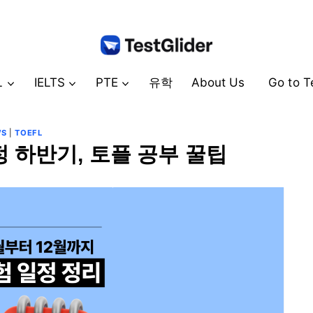
L
IELTS
PTE
유학
About Us
Go to T
WS
|
TOEFL
정 하반기, 토플 공부 꿀팁
By
8월 1, 2024
테
스
트
글
라
이
더