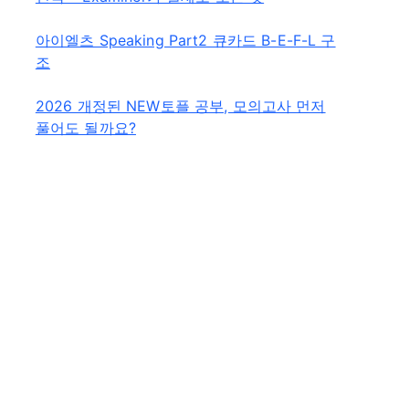
아이엘츠 Speaking Part2 큐카드 B-E-F-L 구
조
2026 개정된 NEW토플 공부, 모의고사 먼저
풀어도 될까요?