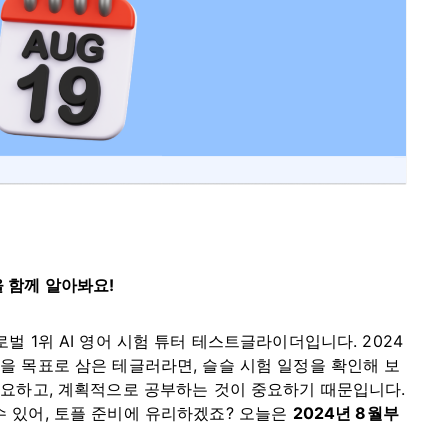
 함께 알아봐요!
벌 1위 AI 영어 시험 튜터 테스트글라이더입니다. 2024
업을 목표로 삼은 테글러라면, 슬슬 시험 일정을 확인해 보
 필요하고, 계획적으로 공부하는 것이 중요하기 때문입니다.
수 있어, 토플 준비에 유리하겠죠? 오늘은
2024년 8월부