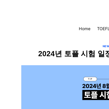
Skip
to
content
Home
TOEF
NE
2024년 토플 시험 일