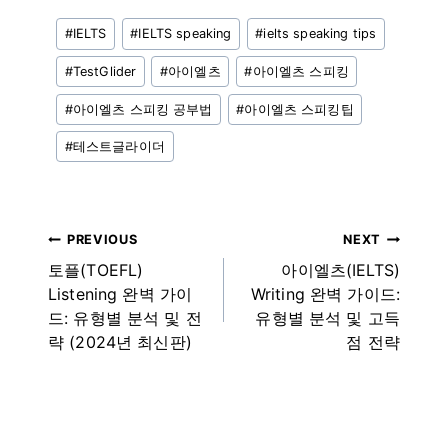
Post
#
IELTS
#
IELTS speaking
#
ielts speaking tips
Tags:
#
TestGlider
#
아이엘츠
#
아이엘츠 스피킹
#
아이엘츠 스피킹 공부법
#
아이엘츠 스피킹팁
#
테스트글라이더
글
PREVIOUS
NEXT
토플(TOEFL)
아이엘츠(IELTS)
내
Listening 완벽 가이
Writing 완벽 가이드:
비
드: 유형별 분석 및 전
유형별 분석 및 고득
략 (2024년 최신판)
점 전략
게
이
션