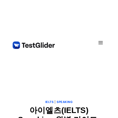
Skip
to
content
IELTS
|
SPEAKING
아이엘츠(IELTS)