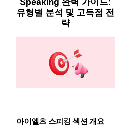
Speaking 완벽 가이드:
유형별 분석 및 고득점 전
략
By
12월 3, 2024
테
스
트
글
라
이
더
아이엘츠 스피킹 섹션 개요