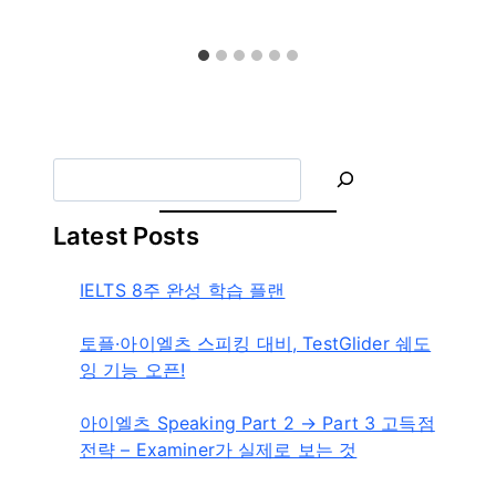
트
글
라
이
더
S
e
a
Latest Posts
r
c
IELTS 8주 완성 학습 플랜
h
토플·아이엘츠 스피킹 대비, TestGlider 쉐도
잉 기능 오픈!
아이엘츠 Speaking Part 2 → Part 3 고득점
전략 – Examiner가 실제로 보는 것