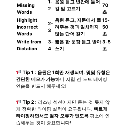
1-
음원 듣고 빈칸에 들어
Missing
70
2
갈 말 고르기
Words
초
Highlight
음원 듣고, 지문에서 들
15-
2-
Incorrect
려주는 것과 일치하지
50
3
Words
않는 단어 찾기
초
Write from
3-
짧은 한 문장 듣고 받아
3-5
Dictation
4
쓰기
초
Tip 1 : 음원은 1회만 재생되며, 몇몇 유형은
간단한 메모가 가능
하니 시험 전 노트 테이킹
연습을 반드시 해두세요!
Tip 2 :
리스닝 섹션이지만 듣는 것 못지 않
게 정확한 타이핑 실력이 요구됩니다.
빠르게
타이핑하면서도 철자 오류가 없도록
평소에 연
습해두는 것이 중요합니다!