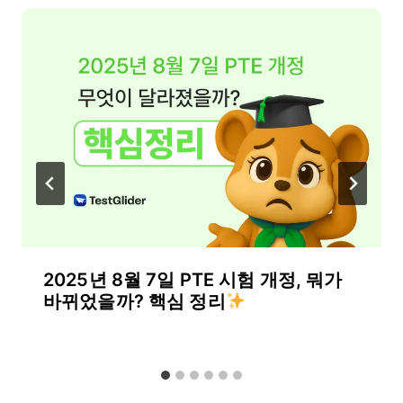
2025년 8월 7일 PTE 시험 개정, 뭐가
바뀌었을까? 핵심 정리
By
9월 15, 2025
테
스
트
글