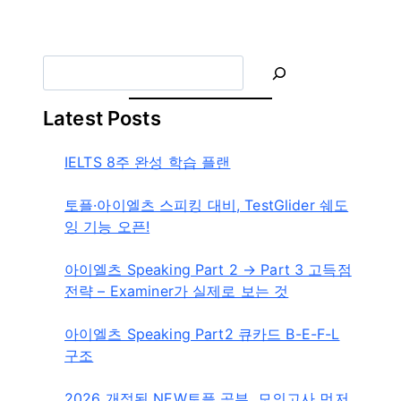
라
이
더
S
e
a
Latest Posts
r
c
IELTS 8주 완성 학습 플랜
h
토플·아이엘츠 스피킹 대비, TestGlider 쉐도
잉 기능 오픈!
아이엘츠 Speaking Part 2 → Part 3 고득점
전략 – Examiner가 실제로 보는 것
아이엘츠 Speaking Part2 큐카드 B-E-F-L
구조
2026 개정된 NEW토플 공부, 모의고사 먼저