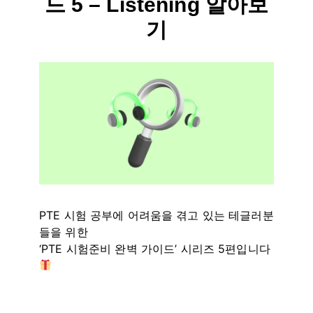
드 5 – Listening 알아보
기
By
2월 19, 2025
테
스
트
글
라
이
더
PTE 시험 공부에 어려움을 겪고 있는 테글러분
들을 위한
‘PTE 시험준비 완벽 가이드’ 시리즈 5편입니다