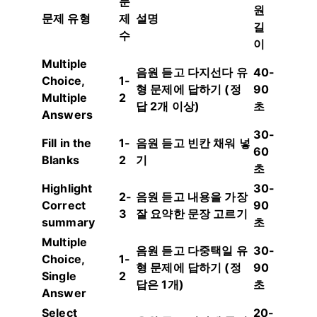
문
원
문제 유형
제
설명
길
수
이
Multiple
음원 듣고 다지선다 유
40-
Choice,
1-
형 문제에 답하기 (정
90
Multiple
2
답 2개 이상)
초
Answers
30-
Fill in the
1-
음원 듣고 빈칸 채워 넣
60
Blanks
2
기
초
Highlight
30-
2-
음원 듣고 내용을 가장
Correct
90
3
잘 요약한 문장 고르기
summary
초
Multiple
음원 듣고 다중택일 유
30-
Choice,
1-
형 문제에 답하기 (정
90
Single
2
답은 1개)
초
Answer
Select
20-