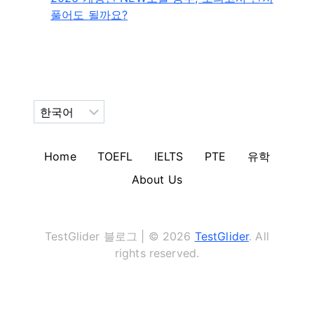
풀어도 될까요?
Choose
a
language
Home
TOEFL
IELTS
PTE
유학
About Us
TestGlider 블로그 | © 2026
TestGlider
. All
rights reserved.