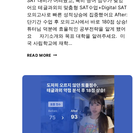
SAT 대비가 어려웠고, 특히 영어 점수가 낮았
라
어요 테글과외의 맞춤형 SAT수업+Digital SAT
이
더
모의고사로 빠른 성적상승에 집중했어요 After:
단기간 수업 후 모의고사에서 바로 180점 상승!
튜터님 덕분에 효율적인 공부전략을 알게 됐어
요 자기소개와 목표 대학을 알려주세요. 미
국 사립학교에 재학…
[테
READ MORE
글
과
외
후
기]
뒤
늦
게
SAT
준
비
시
작
한