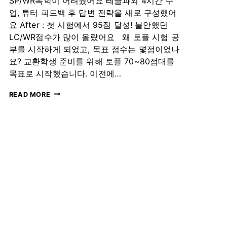
SP/WR독학이 어려웠어요 테글과외 4시간 수
라
업, 튜터 피드백 후 답변 전략을 새로 구성했어
이
더
요 After : 첫 시험에서 95점 달성! 불안했던
LC/WR점수가 많이 올랐어요 왜 토플 시험 공
부를 시작하게 되었고, 목표 점수는 몇점이었나
요? 교환학생 준비를 위해 토플 70~80점대를
목표로 시작했습니다. 이전에…
독
READ MORE
학
으
로
잘
못
들
인
풀
이
습
관,
4
시
간