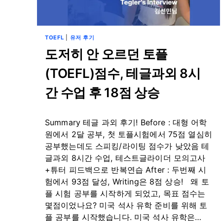
11
학
년,
맞
TOEFL
|
유저 후기
춤
도저히 안 오르던 토플
형
SAT
(TOEFL)점수, 테글과외 8시
과
외
간 수업 후 18점 상승
로
빠
른
By
8월 22, 2024
Summary 테글 과외 후기! Before : 대형 어학
점
테
수
스
원에서 2달 공부, 첫 토플시험에서 75점 열심히
상
트
공부했는데도 스피킹/라이팅 점수가 낮았음 테
승
글
글과외 8시간 수업, 테스트글라이더 모의고사
라
+튜터 피드백으로 반복연습 After : 두번째 시
이
더
험에서 93점 달성, Writing은 8점 상승! 왜 토
플 시험 공부를 시작하게 되었고, 목표 점수는
몇점이었나요? 미국 석사 유학 준비를 위해 토
플 공부를 시작했습니다. 미국 석사 유학은…