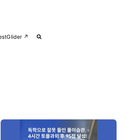
estGlider ↗︎