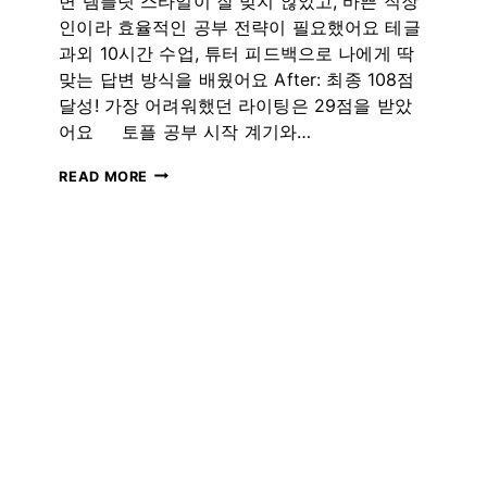
변 템플릿 스타일이 잘 맞지 않았고, 바쁜 직장
라
인이라 효율적인 공부 전략이 필요했어요 테글
이
더
과외 10시간 수업, 튜터 피드백으로 나에게 딱
맞는 답변 방식을 배웠어요 After: 최종 108점
달성! 가장 어려워했던 라이팅은 29점을 받았
어요 토플 공부 시작 계기와…
바
READ MORE
쁜
직
장
인
의
토
플
(TOEFL)
공
부
는
이
렇
게!
10