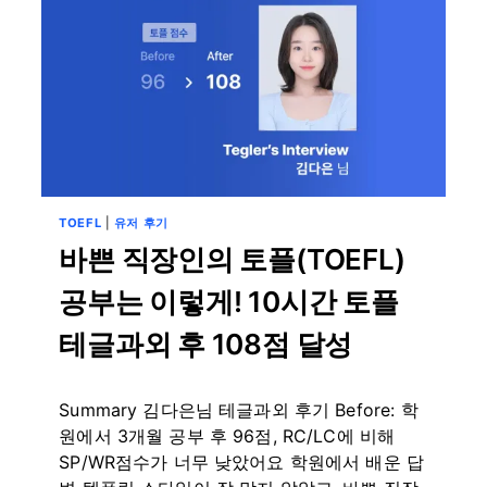
TOEFL
|
유저 후기
바쁜 직장인의 토플(TOEFL)
공부는 이렇게! 10시간 토플
테글과외 후 108점 달성
By
9월 13, 2024
Summary 김다은님 테글과외 후기 Before: 학
테
스
원에서 3개월 공부 후 96점, RC/LC에 비해
트
SP/WR점수가 너무 낮았어요 학원에서 배운 답
글