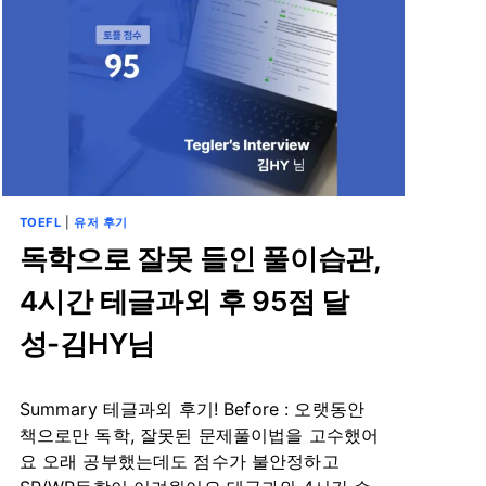
TOEFL
|
유저 후기
독학으로 잘못 들인 풀이습관,
4시간 테글과외 후 95점 달
성-김HY님
By
8월 28, 2024
Summary 테글과외 후기! Before : 오랫동안
테
스
책으로만 독학, 잘못된 문제풀이법을 고수했어
트
요 오래 공부했는데도 점수가 불안정하고
글