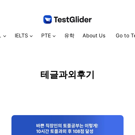
L
IELTS
PTE
유학
About Us
Go to T
테글과외후기