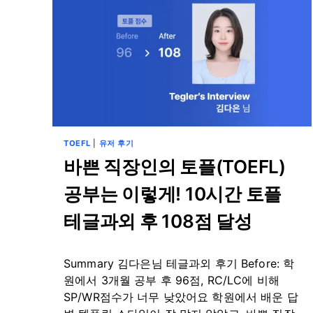
TOEFL
|
유저 후기
바쁜 직장인의 토플(TOEFL)
공부는 이렇게! 10시간 토플
테글과외 후 108점 달성
By
9월 13, 2024
Summary 김다은님 테글과외 후기 Before: 학
테
스
원에서 3개월 공부 후 96점, RC/LC에 비해
트
SP/WR점수가 너무 낮았어요 학원에서 배운 답
글