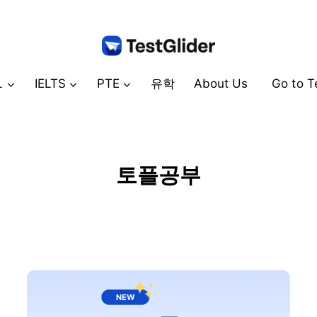
L
IELTS
PTE
유학
About Us
Go to T
토플공부