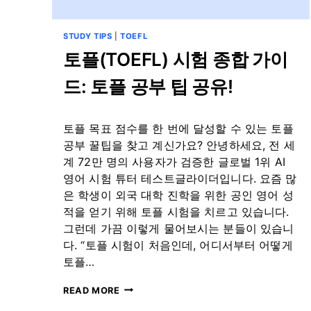
시
간
토
STUDY TIPS
|
TOEFL
플
토플(TOEFL) 시험 종합 가이
테
글
드: 토플 공부 팁 공유!
과
외
후
By
7월 30, 2024
토플 목표 점수를 한 번에 달성할 수 있는 토플
108
테
점
스
공부 꿀팁을 찾고 계신가요? 안녕하세요, 전 세
달
트
계 72만 명의 사용자가 검증한 글로벌 1위 AI
성
글
영어 시험 튜터 테스트글라이더입니다. 요즘 많
라
은 학생이 외국 대학 진학을 위한 공인 영어 성
이
더
적을 얻기 위해 토플 시험을 치르고 있습니다.
그런데 가끔 이렇게 물어보시는 분들이 있습니
다. “토플 시험이 처음인데, 어디서부터 어떻게
토플…
토
READ MORE
플