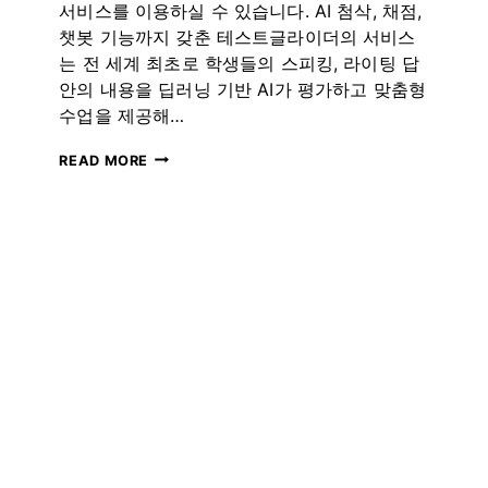
더
서비스를 이용하실 수 있습니다. AI 첨삭, 채점,
챗봇 기능까지 갖춘 테스트글라이더의 서비스
는 전 세계 최초로 학생들의 스피킹, 라이팅 답
안의 내용을 딥러닝 기반 AI가 평가하고 맞춤형
수업을 제공해…
[업
READ MORE
데
이
트]
토
플
유
형
별
연
습
문
제
가
추
가
되