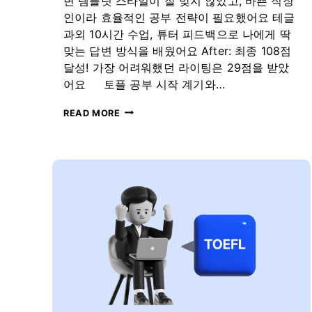
변 템플릿 스타일이 잘 맞지 않았고, 바쁜 직장
라
인이라 효율적인 공부 전략이 필요했어요 테글
이
더
과외 10시간 수업, 튜터 피드백으로 나에게 딱
맞는 답변 방식을 배웠어요 After: 최종 108점
달성! 가장 어려워했던 라이팅은 29점을 받았
어요 토플 공부 시작 계기와…
바
READ MORE
쁜
직
장
인
의
토
플
(TOEFL)
공
부
는
이
렇
게!
10