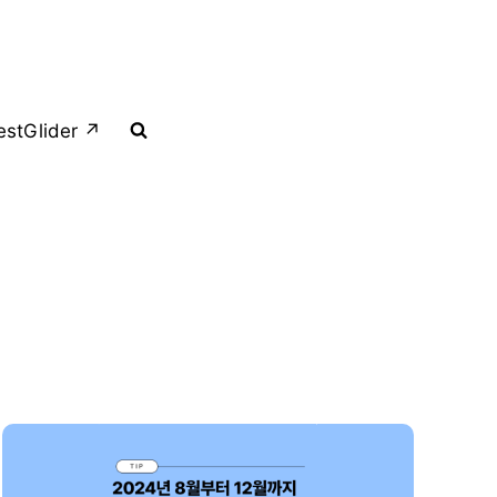
estGlider ↗︎