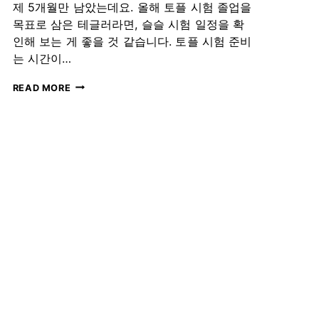
더
제 5개월만 남았는데요. 올해 토플 시험 졸업을
목표로 삼은 테글러라면, 슬슬 시험 일정을 확
인해 보는 게 좋을 것 같습니다. 토플 시험 준비
는 시간이…
2024
READ MORE
년
토
플
시
험
일
정
하
반
기,
토
플
공
부
꿀
팁